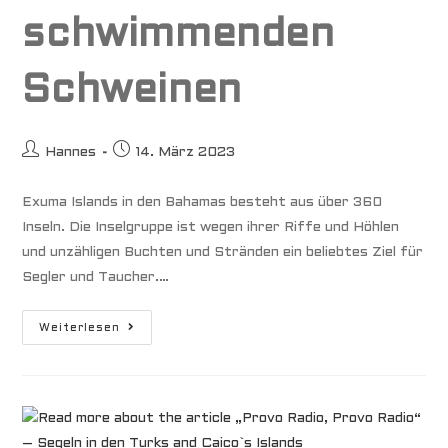
schwimmenden
Schweinen
Beitrags-
Beitrag
Hannes
14. März 2023
Autor:
veröffentlicht:
Exuma Islands in den Bahamas besteht aus über 360
Inseln. Die Inselgruppe ist wegen ihrer Riffe und Höhlen
und unzähligen Buchten und Stränden ein beliebtes Ziel für
Segler und Taucher.…
Bahamas
Weiterlesen
–
Das
Klischee
Von
Türkisfarbenem
Wasser
Und
Schwimmenden