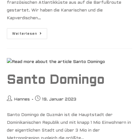
französischen Atlantikküste aus auf die Barfußroute
gestartet. Wir haben die Kanarischen und die
Kapverdischen…
Plan-
Weiterlesen
Patenkind
Santo Domingo
Beitrags-
Beitrag
Hannes
19. Januar 2023
Autor:
veröffentlicht:
Santo Domingo de Guzmán ist die Hauptstadt der
Dominikanischen Republik und mit knapp 1 Mio Einwohnern in
der eigentlichen Stadt und über 3 Mio in der
Metropolregion zugleich die größte…