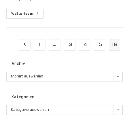
Santo
Weiterlesen
Domingo
1
…
13
14
15
16
Gehe zur vorherigen Seite
Archiv
Archiv
Monat auswählen
Kategorien
Kategorien
Kategorie auswählen