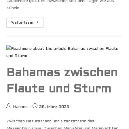
Lauderdale gießt es inzwischen seit drei Tagen wie aus
Kübeln.…
Im
Weiterlesen
Auge
Des
Tornado
Bahamas zwischen
Flaute und Sturm
Beitrags-
Beitrag
Hannes
26. März 2023
Autor:
veröffentlicht:
Zwischen Naturstrand und Stadtstrand des
Massentourismus. Zwischen MariaNoa und Megayachten.