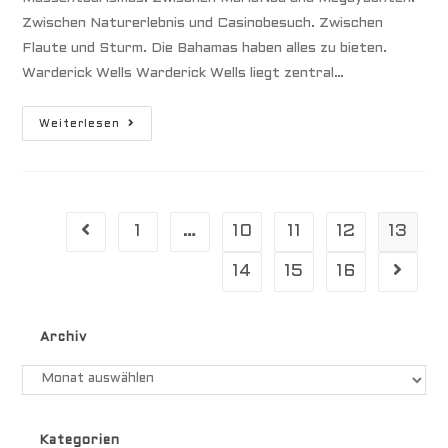
Zwischen Naturerlebnis und Casinobesuch. Zwischen
Flaute und Sturm. Die Bahamas haben alles zu bieten.
Warderick Wells Warderick Wells liegt zentral…
Bahamas
Weiterlesen
Zwischen
Flaute
Und
Sturm
1
…
10
11
12
13
Gehe zur vorherigen Seite
14
15
16
Gehe zu
Archiv
Archiv
Kategorien