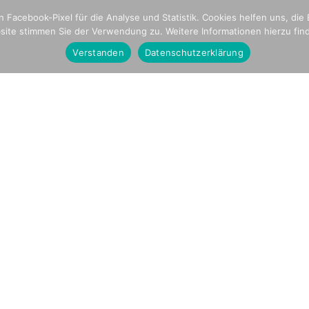
ome
Crew,Schiff und Media
Blogseite
Plan Intern
 Facebook-Pixel für die Analyse und Statistik. Cookies helfen uns, die
ite stimmen Sie der Verwendung zu. Weitere Informationen hierzu fin
Verstanden
Datenschutzerklärung