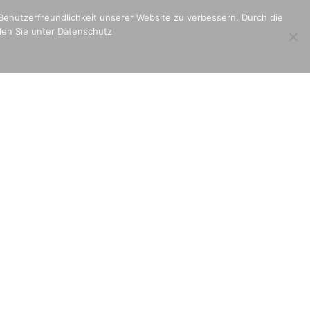
ational
Parkinson
Stationen unserer Reise
 Benutzerfreundlichkeit unserer Website zu verbessern. Durch die
den Sie unter Datenschutz