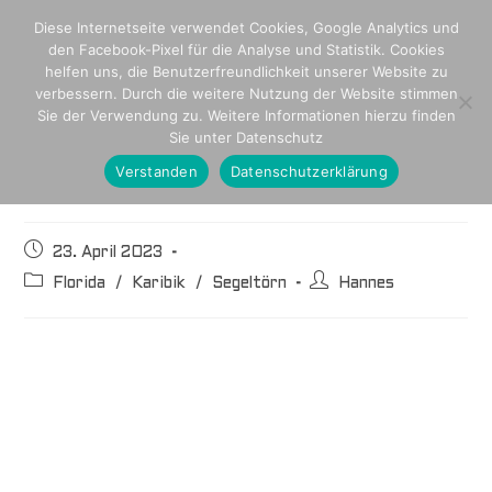
Diese Internetseite verwendet Cookies, Google Analytics und
den Facebook-Pixel für die Analyse und Statistik. Cookies
helfen uns, die Benutzerfreundlichkeit unserer Website zu
verbessern. Durch die weitere Nutzung der Website stimmen
Sie der Verwendung zu. Weitere Informationen hierzu finden
Sie unter Datenschutz
Verstanden
Datenschutzerklärung
Im Auge des Tornado
23. April 2023
Florida
/
Karibik
/
Segeltörn
Hannes