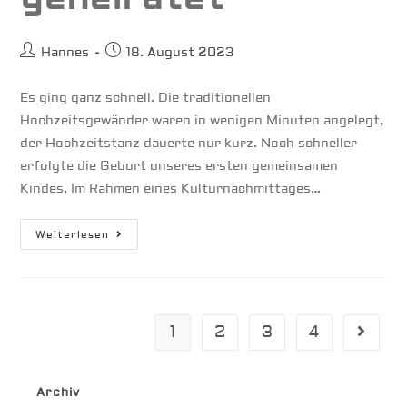
Beitrags-
Beitrag
Hannes
18. August 2023
Autor:
veröffentlicht:
Es ging ganz schnell. Die traditionellen
Hochzeitsgewänder waren in wenigen Minuten angelegt,
der Hochzeitstanz dauerte nur kurz. Noch schneller
erfolgte die Geburt unseres ersten gemeinsamen
Kindes. Im Rahmen eines Kulturnachmittages…
Wir
Weiterlesen
Haben
Geheiratet
1
2
3
4
Gehe zu
Archiv