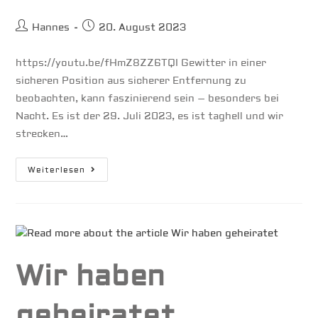
Beitrags-
Beitrag
Hannes
20. August 2023
Autor:
veröffentlicht:
https://youtu.be/fHmZ8ZZ6TQI Gewitter in einer
sicheren Position aus sicherer Entfernung zu
beobachten, kann faszinierend sein – besonders bei
Nacht. Es ist der 29. Juli 2023, es ist taghell und wir
strecken…
Blitzeinschlag
Weiterlesen
–
Lightning
Strike
Wir haben
geheiratet