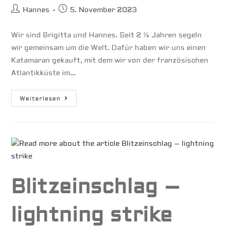
Beitrags-
Beitrag
Hannes
5. November 2023
Autor:
veröffentlicht:
Wir sind Brigitta und Hannes. Seit 2 ½ Jahren segeln
wir gemeinsam um die Welt. Dafür haben wir uns einen
Katamaran gekauft, mit dem wir von der französischen
Atlantikküste im…
Die
Weiterlesen
6
Größten
Gefahren
Unserer
Reise
Blitzeinschlag –
lightning strike