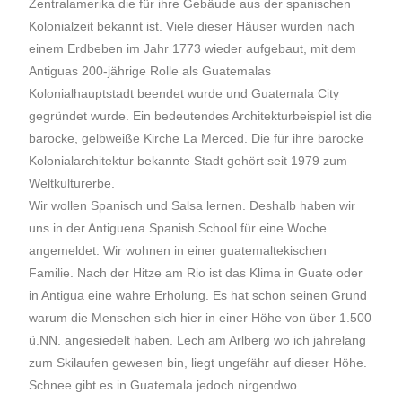
Zentralamerika
die für ihre Gebäude aus der spanischen
Kolonialzeit bekannt ist. Viele dieser Häuser wurden nach
einem Erdbeben im Jahr 1773 wieder aufgebaut, mit dem
Antiguas 200-jährige Rolle als Guatemalas
Kolonialhauptstadt beendet wurde und Guatemala City
gegründet wurde. Ein bedeutendes Architekturbeispiel ist die
barocke, gelbweiße Kirche La Merced. Die für ihre
barocke
Kolonialarchitektur
bekannte Stadt gehört seit 1979 zum
Weltkulturerbe
.
Wir wollen Spanisch und Salsa lernen. Deshalb haben wir
uns in der Antiguena Spanish School für eine Woche
angemeldet. Wir wohnen in einer guatemaltekischen
Familie. Nach der Hitze am Rio ist das Klima in Guate oder
in Antigua eine wahre Erholung. Es hat schon seinen Grund
warum die Menschen sich hier in einer Höhe von über 1.500
ü.NN. angesiedelt haben. Lech am Arlberg wo ich jahrelang
zum Skilaufen gewesen bin, liegt ungefähr auf dieser Höhe.
Schnee gibt es in Guatemala jedoch nirgendwo.