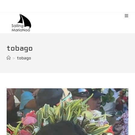
Zum
Inhalt
springen
tobago
>
tobago