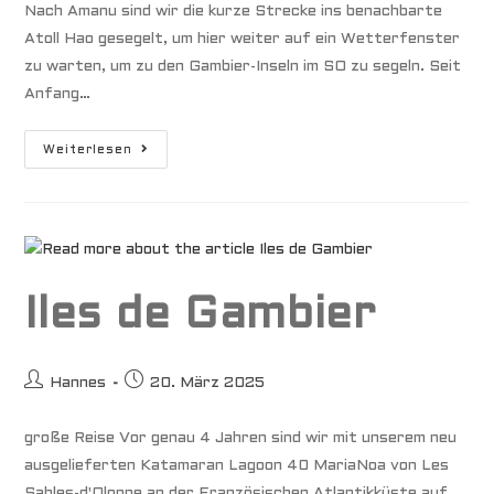
Nach Amanu sind wir die kurze Strecke ins benachbarte
Atoll Hao gesegelt, um hier weiter auf ein Wetterfenster
zu warten, um zu den Gambier-Inseln im SO zu segeln. Seit
Anfang…
Südseeatoll
Weiterlesen
Hao
Iles de Gambier
Beitrags-
Beitrag
Hannes
20. März 2025
Autor:
veröffentlicht:
große Reise Vor genau 4 Jahren sind wir mit unserem neu
ausgelieferten Katamaran Lagoon 40 MariaNoa von Les
Sables-d'Olonne an der Französischen Atlantikküste auf