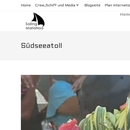
Zum
Home
Crew,Schiff und Media
Blogseite
Plan Internati
Inhalt
Hom
springen
Südseeatoll