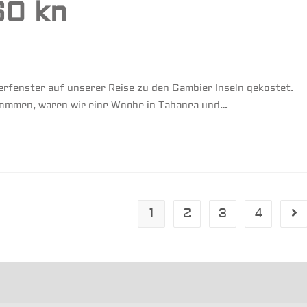
60 kn
erfenster auf unserer Reise zu den Gambier Inseln gekostet.
kommen, waren wir eine Woche in Tahanea und…
1
2
3
4
Ge