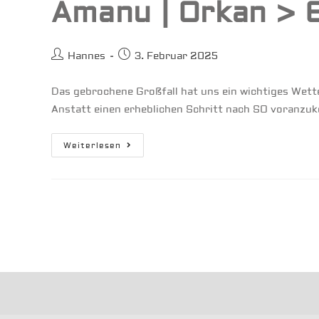
Amanu | Orkan > 
Beitrags-
Beitrag
Hannes
3. Februar 2025
Autor:
veröffentlicht:
Das gebrochene Großfall hat uns ein wichtiges Wett
Anstatt einen erheblichen Schritt nach SO voranzu
Amanu
Weiterlesen
|
Orkan
>
60
Kn