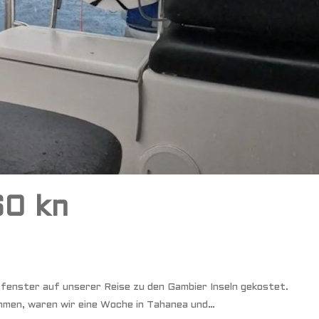
60 kn
fenster auf unserer Reise zu den Gambier Inseln gekostet.
mmen, waren wir eine Woche in Tahanea und…