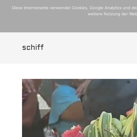
Zum
Home
Crew,Schiff und Media
Blogseite
Plan Internati
Diese Internetseite verwendet Cookies, Google Analytics und den
Inhalt
weitere Nutzung der Webs
Home
Crew,Schif
springen
schiff