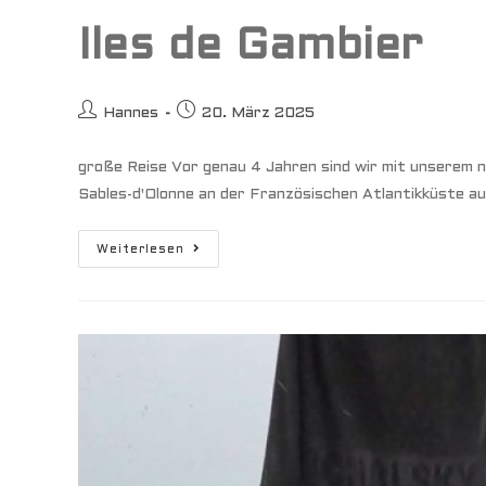
Iles de Gambier
Beitrags-
Beitrag
Hannes
20. März 2025
Autor:
veröffentlicht:
große Reise Vor genau 4 Jahren sind wir mit unserem
Sables-d'Olonne an der Französischen Atlantikküste a
Iles
Weiterlesen
De
Gambier