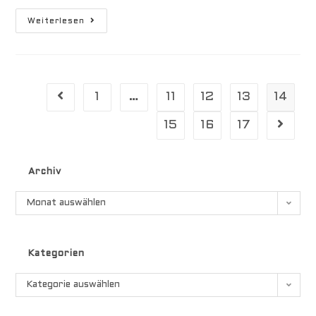
Haie
Weiterlesen
1
…
11
12
13
14
Gehe zur vorherigen Seite
15
16
17
Gehe zu
Archiv
Archiv
Monat auswählen
Kategorien
Kategorien
Kategorie auswählen