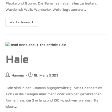
Flaute und Sturm. Die Bahamas haben alles zu bieten.
Warderick Wells Warderick Wells liegt zentral…
Bahamas
Weiterlesen
Zwischen
Flaute
Und
Sturm
Haie
Beitrags-
Beitrag
Hannes
18. März 2023
Autor:
veröffentlicht:
Haie sind in den Exumas allgegenwärtig. Meist handelt es
sich um die riesigen aber mehr oder weniger gefährlichen
Ammenhaie, die 3 m lang und 150 kg schwer werden. Sie
leben…