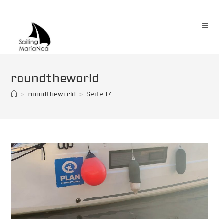
Zum
Inhalt
springen
roundtheworld
>
roundtheworld
>
Seite 17