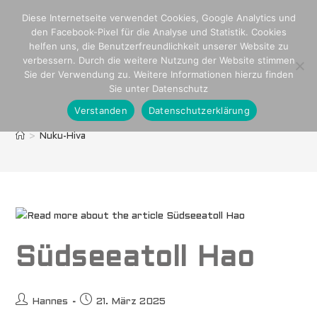
Zum
Diese Internetseite verwendet Cookies, Google Analytics und
Inhalt
den Facebook-Pixel für die Analyse und Statistik. Cookies
springen
helfen uns, die Benutzerfreundlichkeit unserer Website zu
verbessern. Durch die weitere Nutzung der Website stimmen
Sie der Verwendung zu. Weitere Informationen hierzu finden
Sie unter Datenschutz
Verstanden
Datenschutzerklärung
Nuku-Hiva
>
Nuku-Hiva
Südseeatoll Hao
Beitrags-
Beitrag
Hannes
21. März 2025
Autor:
veröffentlicht: