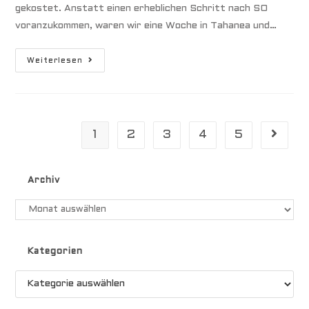
gekostet. Anstatt einen erheblichen Schritt nach SO
voranzukommen, waren wir eine Woche in Tahanea und…
Amanu
Weiterlesen
|
Orkan
>
60
Kn
1
2
3
4
5
Gehe zu
Archiv
Archiv
Kategorien
Kategorien