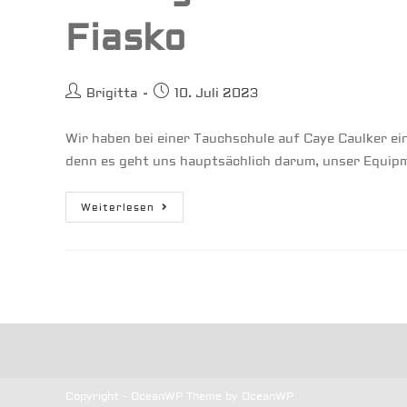
Fiasko
Beitrags-
Beitrag
Brigitta
10. Juli 2023
Autor:
veröffentlicht:
Wir haben bei einer Tauchschule auf Caye Caulker e
denn es geht uns hauptsächlich darum, unser Equipm
Sailing
Weiterlesen
Belize
–
Tauchgang
Endet
Im
Fiasko
Copyright - OceanWP Theme by OceanWP