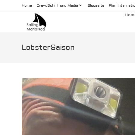
Zum
Home
Crew,Schiff und Media
Blogseite
Plan Internati
Inhalt
Hom
springen
LobsterSaison