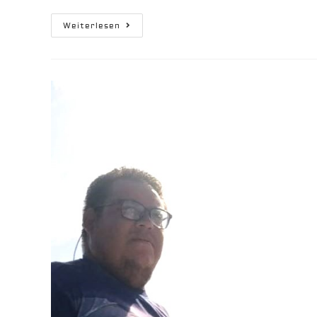
Mooring
Weiterlesen
Gebrochen
–
MariaNoa
Driftet
Ins
Riff