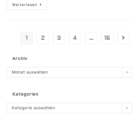
Amanu
Weiterlesen
|
Orkan
>
60
Kn
1
2
3
4
…
16
Gehe zu
Archiv
Archiv
Monat auswählen
Kategorien
Kategorien
Kategorie auswählen