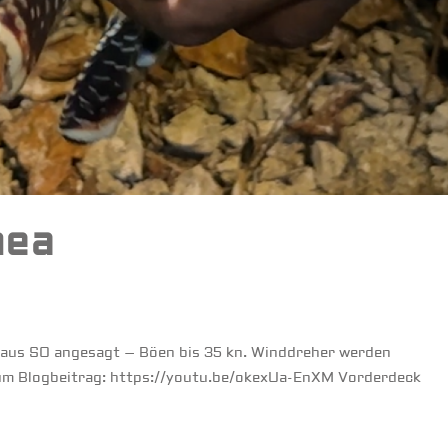
nea
d aus SO angesagt – Böen bis 35 kn. Winddreher werden
zum Blogbeitrag: https://youtu.be/okexUa-EnXM Vorderdeck