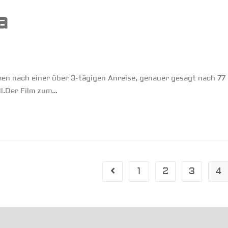
a
 nach einer über 3-tägigen Anreise, genauer gesagt nach 77
ll.Der Film zum…
1
2
3
4
Gehe zur vorherigen Seite