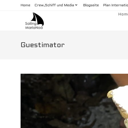
Zum
Home
Crew,Schiff und Media
Blogseite
Plan Internati
Inhalt
Hom
springen
Guestimator