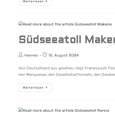
Südseeatoll
Weiterlesen
Tahanea
Südseeatoll Mak
Beitrags-
Beitrag
Hannes
16. August 2024
Autor:
veröffentlicht:
Von Deutschland aus gesehen, liegt Französisch Pol
den Marquesas, den Gesellschaftsinseln, den Gambier
Südseeatoll
Weiterlesen
Makemo