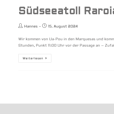
Südseeatoll Raroi
Beitrags-
Beitrag
Hannes
15. August 2024
Autor:
veröffentlicht:
Wir kommen von Ua-Pou in den Marquesas und kommen
Stunden, Punkt 11:00 Uhr vor der Passage an – Zufa
Südseeatoll
Weiterlesen
Raroia