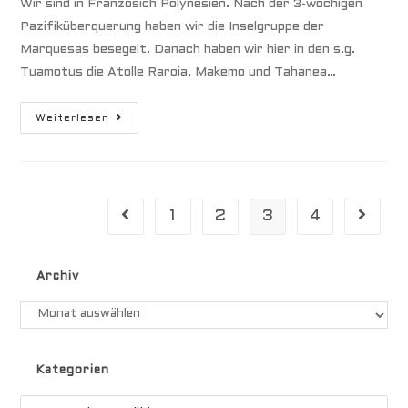
Wir sind in Französich Polynesien. Nach der 3-wöchigen
Pazifiküberquerung haben wir die Inselgruppe der
Marquesas besegelt. Danach haben wir hier in den s.g.
Tuamotus die Atolle Raroia, Makemo und Tahanea…
„Wall
Weiterlesen
Of
Sharks“
|
Südseeatoll
Fakarava
1
2
3
4
Gehe zur vorherigen Seite
Gehe zu
Archiv
Archiv
Kategorien
Kategorien