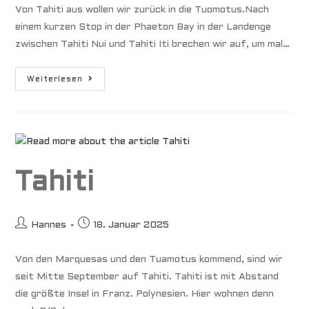
Von Tahiti aus wollen wir zurück in die Tuomotus.Nach
einem kurzen Stop in der Phaeton Bay in der Landenge
zwischen Tahiti Nui und Tahiti Iti brechen wir auf, um mal…
Makatea
Weiterlesen
&
Rangiroa
Tahiti
Beitrags-
Beitrag
Hannes
18. Januar 2025
Autor:
veröffentlicht:
Von den Marquesas und den Tuamotus kommend, sind wir
seit Mitte September auf Tahiti. Tahiti ist mit Abstand
die größte Insel in Franz. Polynesien. Hier wohnen denn