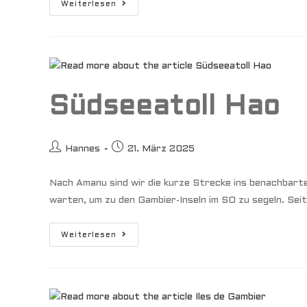
Mystical
Weiterlesen
F
I
J
I
Südseeatoll Hao
Beitrags-
Beitrag
Hannes
21. März 2025
Autor:
veröffentlicht:
Nach Amanu sind wir die kurze Strecke ins benachbarte
warten, um zu den Gambier-Inseln im SO zu segeln. Se
Südseeatoll
Weiterlesen
Hao