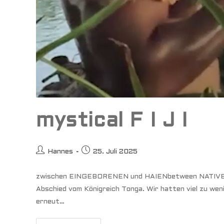
mystical F I J I
Beitrags-
Beitrag
Hannes
25. Juli 2025
Autor:
veröffentlicht:
zwischen EINGEBORENEN und HAIENbetween NATIVES
Abschied vom Königreich Tonga. Wir hatten viel zu wen
erneut…