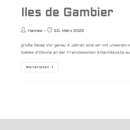
Iles de Gambier
Beitrags-
Beitrag
Hannes
20. März 2025
Autor:
veröffentlicht:
große Reise Vor genau 4 Jahren sind wir mit unserem
Sables-d'Olonne an der Französischen Atlantikküste a
Iles
Weiterlesen
De
Gambier