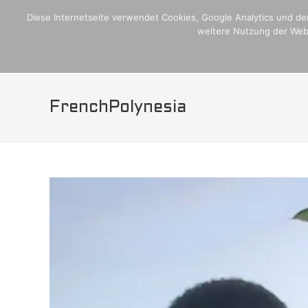
Zum
Home
Crew,Schiff und Media
Blogseite
Plan Internati
Diese Internetseite verwendet Cookies, Google Analytics und den
Inhalt
weitere Nutzung der Webs
H
springen
FrenchPolynesia