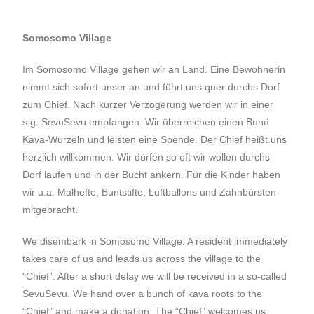
Somosomo Village
Im Somosomo Village gehen wir an Land. Eine Bewohnerin
nimmt sich sofort unser an und führt uns quer durchs Dorf
zum Chief. Nach kurzer Verzögerung werden wir in einer
s.g. SevuSevu empfangen. Wir überreichen einen Bund
Kava-Wurzeln und leisten eine Spende. Der Chief heißt uns
herzlich willkommen. Wir dürfen so oft wir wollen durchs
Dorf laufen und in der Bucht ankern. Für die Kinder haben
wir u.a. Malhefte, Buntstifte, Luftballons und Zahnbürsten
mitgebracht.
We disembark in Somosomo Village. A resident immediately
takes care of us and leads us across the village to the
“Chief”. After a short delay we will be received in a so-called
SevuSevu. We hand over a bunch of kava roots to the
“Chief” and make a donation. The “Chief” welcomes us