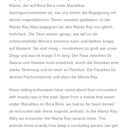
Manta, der auf Bora Bora unter MariaNoa
durchgeschwommen ist, war uns bisher die Begegnung mit
diesen majestätischen Tieren verwehrt geblieben. In der
Manta Ray Alley begegnen wir den Manta Ray nun gleich
mehrfach. Die Tiere wissen genau, wie tief so ein
schnorchelnder Mensch kommen kann und bleiben knapp
auf Abstand. Sie sind riesig – mindestens so groß wie unser
Dingy und das ist knapp 3 m lang. Der Pass zwischen Dr.
Awaoa und Yasawa Insel entwickelt durch die Gezeiten eine
starke Strömung und ist reich an Plankton. Ein Paradies für
diverse Fischschwärme und eben die Manta Ray.
Many sailing enthusiasts have raved about their encounters
with manta rays in the past. Apart from a manta that swam
under MariaNoa on Bora Bora, we had so far been denied
an encounter with these majestic animals. In the Manta Ray
Alley we encounter the Manta Ray several times. The
animals know exactly how deep a snorkeling person can get