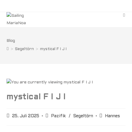
Blog
>
Segeltörn
>
mystical F I J I
mystical F I J I
25. Juli 2025
Pazifik
/
Segeltörn
Hannes