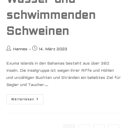
schwimmenden
Schweinen
Beitrags-
Beitrag
Hannes
14. März 2023
Autor:
veröffentlicht:
Exuma Islands in den Bahamas besteht aus über 360
Inseln. Die Inselgruppe ist wegen ihrer Riffe und Höhlen
und unzähligen Buchten und Stränden ein beliebtes Ziel für
Segler und Taucher.…
Bahamas
Weiterlesen
–
Das
Klischee
Von
Türkisfarbenem
Wasser
Und