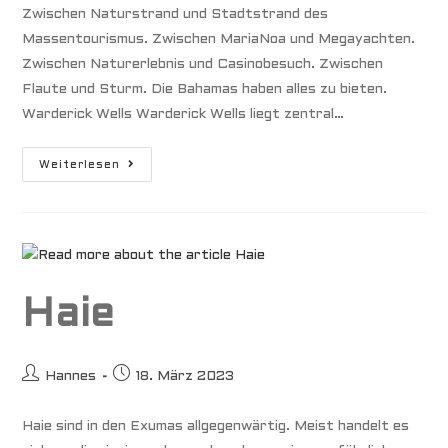
Zwischen Naturstrand und Stadtstrand des
Massentourismus. Zwischen MariaNoa und Megayachten.
Zwischen Naturerlebnis und Casinobesuch. Zwischen
Flaute und Sturm. Die Bahamas haben alles zu bieten.
Warderick Wells Warderick Wells liegt zentral…
Bahamas
Weiterlesen
Zwischen
Flaute
Und
Sturm
Haie
Beitrags-
Beitrag
Hannes
18. März 2023
Autor:
veröffentlicht:
Haie sind in den Exumas allgegenwärtig. Meist handelt es