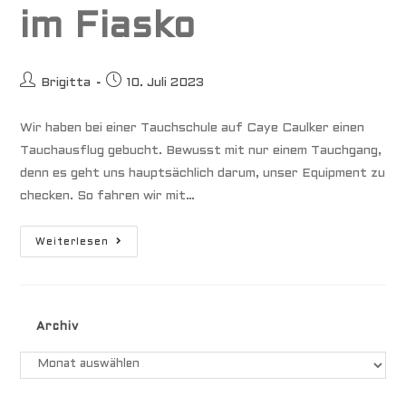
im Fiasko
Beitrags-
Beitrag
Brigitta
10. Juli 2023
Autor:
veröffentlicht:
Wir haben bei einer Tauchschule auf Caye Caulker einen
Tauchausflug gebucht. Bewusst mit nur einem Tauchgang,
denn es geht uns hauptsächlich darum, unser Equipment zu
checken. So fahren wir mit…
Sailing
Weiterlesen
Belize
–
Tauchgang
Endet
Im
Fiasko
Archiv
Archiv