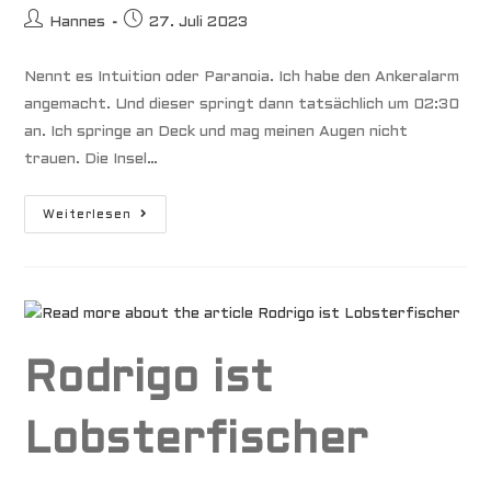
Beitrags-
Beitrag
Hannes
27. Juli 2023
Autor:
veröffentlicht:
Nennt es Intuition oder Paranoia. Ich habe den Ankeralarm
angemacht. Und dieser springt dann tatsächlich um 02:30
an. Ich springe an Deck und mag meinen Augen nicht
trauen. Die Insel…
Mooring
Weiterlesen
Gebrochen
–
MariaNoa
Driftet
Ins
Riff
Rodrigo ist
Lobsterfischer