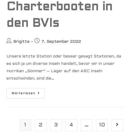
Charterbooten in
den BVIs
Beitrags-
Beitrag
Brigitta
7. September 2022
Autor:
veröffentlicht:
Unsere letzte Station oder besser gesagt Stationen, da
es sich ja um diverse Inseln handelt, bevor wir in unser
Hurrikan „Sommer“ – Lager auf den ABC Inseln
entschwinden, sind die…
Fast
Weiterlesen
Allein
Unter
Charterbooten
In
Den
BVIs
1
2
3
4
…
10
Gehe zu