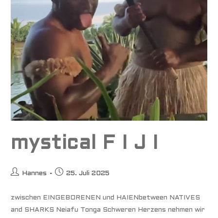
mystical F I J I
Beitrags-
Beitrag
Hannes
25. Juli 2025
Autor:
veröffentlicht:
zwischen EINGEBORENEN und HAIENbetween NATIVES
and SHARKS Neiafu Tonga Schweren Herzens nehmen wir