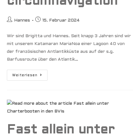
circumnavigation
Beitrags-
Beitrag
Hannes
15. Februar 2024
Autor:
veröffentlicht:
Wir sind Brigitta und Hannes. Seit knapp 3 Jahren sind wir
mit unserem Katamaran MariaNoa einer Lagoon 40 von
der französischen Antlantikküste aus auf der s.g.
Barfussroute über den Atlantik…
Lagoon
Weiterlesen
40
Walkaround
Ready
For
Circumnavigation
Fast allein unter