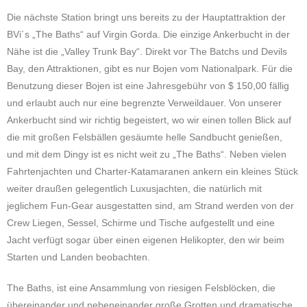
Die nächste Station bringt uns bereits zu der Hauptattraktion der
BVi´s „The Baths“ auf Virgin Gorda. Die einzige Ankerbucht in der
Nähe ist die „Valley Trunk Bay“. Direkt vor The Batchs und Devils
Bay, den Attraktionen, gibt es nur Bojen vom Nationalpark. Für die
Benutzung dieser Bojen ist eine Jahresgebühr von $ 150,00 fällig
und erlaubt auch nur eine begrenzte Verweildauer. Von unserer
Ankerbucht sind wir richtig begeistert, wo wir einen tollen Blick auf
die mit großen Felsbällen gesäumte helle Sandbucht genießen,
und mit dem Dingy ist es nicht weit zu „The Baths“. Neben vielen
Fahrtenjachten und Charter-Katamaranen ankern ein kleines Stück
weiter draußen gelegentlich Luxusjachten, die natürlich mit
jeglichem Fun-Gear ausgestatten sind, am Strand werden von der
Crew Liegen, Sessel, Schirme und Tische aufgestellt und eine
Jacht verfügt sogar über einen eigenen Helikopter, den wir beim
Starten und Landen beobachten.
The Baths, ist eine Ansammlung von riesigen Felsblöcken, die
übereinander und nebeneinander große Grotten und dramatische