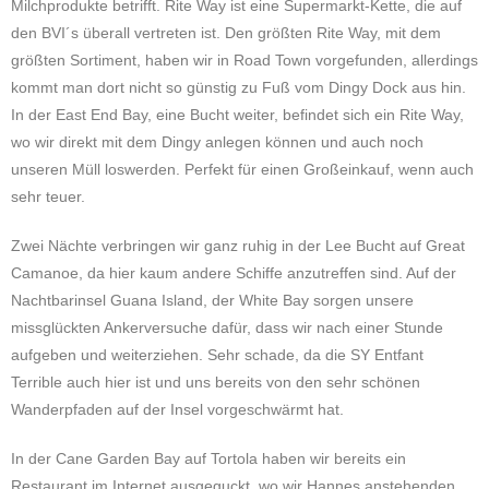
Milchprodukte betrifft. Rite Way ist eine Supermarkt-Kette, die auf
den BVI´s überall vertreten ist. Den größten Rite Way, mit dem
größten Sortiment, haben wir in Road Town vorgefunden, allerdings
kommt man dort nicht so günstig zu Fuß vom Dingy Dock aus hin.
In der East End Bay, eine Bucht weiter, befindet sich ein Rite Way,
wo wir direkt mit dem Dingy anlegen können und auch noch
unseren Müll loswerden. Perfekt für einen Großeinkauf, wenn auch
sehr teuer.
Zwei Nächte verbringen wir ganz ruhig in der Lee Bucht auf Great
Camanoe, da hier kaum andere Schiffe anzutreffen sind. Auf der
Nachtbarinsel Guana Island, der White Bay sorgen unsere
missglückten Ankerversuche dafür, dass wir nach einer Stunde
aufgeben und weiterziehen. Sehr schade, da die SY Entfant
Terrible auch hier ist und uns bereits von den sehr schönen
Wanderpfaden auf der Insel vorgeschwärmt hat.
In der Cane Garden Bay auf Tortola haben wir bereits ein
Restaurant im Internet ausgeguckt, wo wir Hannes anstehenden