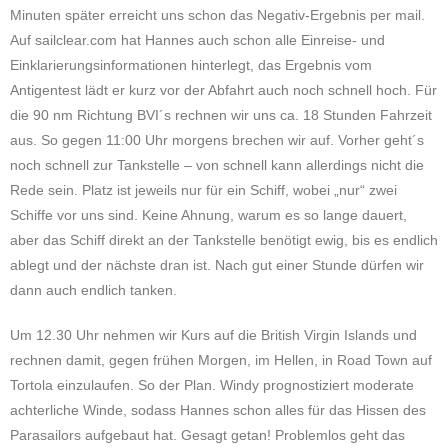
Minuten später erreicht uns schon das Negativ-Ergebnis per mail.
Auf sailclear.com hat Hannes auch schon alle Einreise- und
Einklarierungsinformationen hinterlegt, das Ergebnis vom
Antigentest lädt er kurz vor der Abfahrt auch noch schnell hoch. Für
die 90 nm Richtung BVI´s rechnen wir uns ca. 18 Stunden Fahrzeit
aus. So gegen 11:00 Uhr morgens brechen wir auf. Vorher geht´s
noch schnell zur Tankstelle – von schnell kann allerdings nicht die
Rede sein. Platz ist jeweils nur für ein Schiff, wobei „nur“ zwei
Schiffe vor uns sind. Keine Ahnung, warum es so lange dauert,
aber das Schiff direkt an der Tankstelle benötigt ewig, bis es endlich
ablegt und der nächste dran ist. Nach gut einer Stunde dürfen wir
dann auch endlich tanken.
Um 12.30 Uhr nehmen wir Kurs auf die British Virgin Islands und
rechnen damit, gegen frühen Morgen, im Hellen, in Road Town auf
Tortola einzulaufen. So der Plan. Windy prognostiziert moderate
achterliche Winde, sodass Hannes schon alles für das Hissen des
Parasailors aufgebaut hat. Gesagt getan! Problemlos geht das