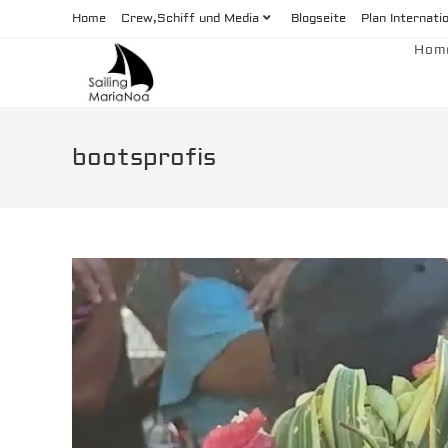
Zum
Home
Crew,Schiff und Media
Blogseite
Plan Internati
Inhalt
Hom
springen
bootsprofis