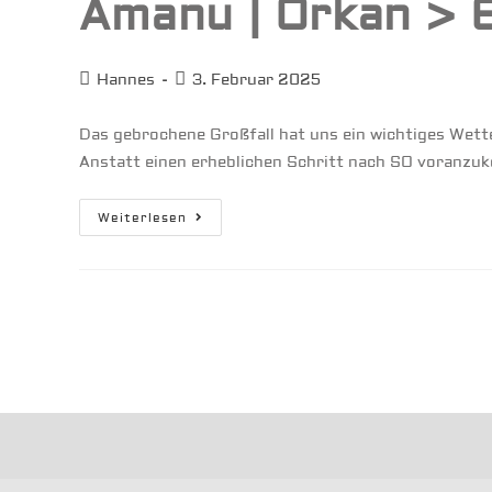
Amanu | Orkan > 
Beitrags-
Beitrag
Hannes
3. Februar 2025
Autor:
veröffentlicht:
Das gebrochene Großfall hat uns ein wichtiges Wett
Anstatt einen erheblichen Schritt nach SO voranzu
Amanu
Weiterlesen
|
Orkan
>
60
Kn