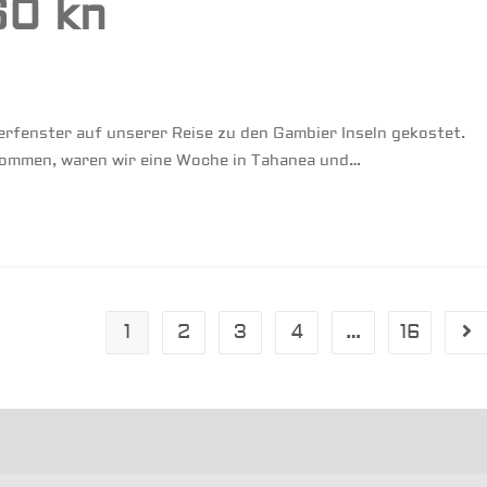
60 kn
erfenster auf unserer Reise zu den Gambier Inseln gekostet.
kommen, waren wir eine Woche in Tahanea und…
1
2
3
4
…
16
Ge