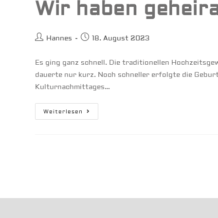
Wir haben geheir
Beitrags-
Beitrag
Hannes
18. August 2023
Autor:
veröffentlicht:
Es ging ganz schnell. Die traditionellen Hochzeitsg
dauerte nur kurz. Noch schneller erfolgte die Gebu
Kulturnachmittages…
Wir
Weiterlesen
Haben
Geheiratet