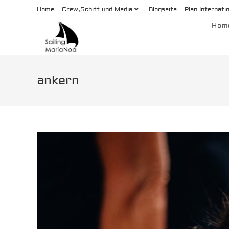
Zum
Home
Crew,Schiff und Media
Blogseite
Plan Internati
Inhalt
Hom
springen
ankern