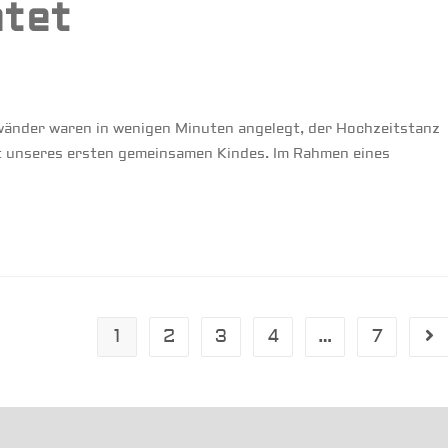
atet
ewänder waren in wenigen Minuten angelegt, der Hochzeitstanz
rt unseres ersten gemeinsamen Kindes. Im Rahmen eines
1
2
3
4
…
7
Ge