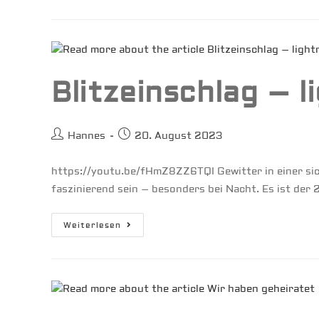
Blitzeinschlag – l
Beitrags-
Beitrag
Hannes
20. August 2023
Autor:
veröffentlicht:
https://youtu.be/fHmZ8ZZ6TQI Gewitter in einer sic
faszinierend sein – besonders bei Nacht. Es ist der 2
Blitzeinschlag
Weiterlesen
–
Lightning
Strike