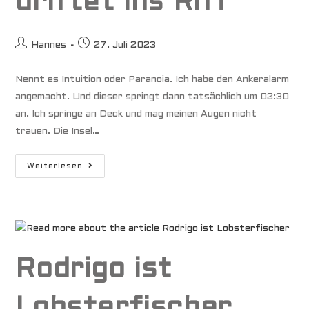
driftet ins Riff
Beitrags-
Beitrag
Hannes
27. Juli 2023
Autor:
veröffentlicht:
Nennt es Intuition oder Paranoia. Ich habe den Ankeralarm
angemacht. Und dieser springt dann tatsächlich um 02:30
an. Ich springe an Deck und mag meinen Augen nicht
trauen. Die Insel…
Mooring
Weiterlesen
Gebrochen
–
MariaNoa
Driftet
Ins
Riff
Rodrigo ist
Lobsterfischer