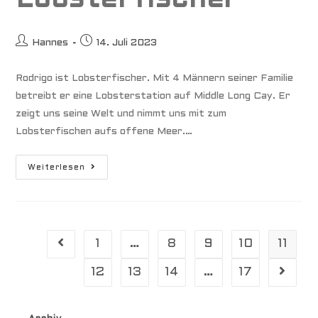
Beitrags-
Beitrag
Hannes
14. Juli 2023
Autor:
veröffentlicht:
Rodrigo ist Lobsterfischer. Mit 4 Männern seiner Familie
betreibt er eine Lobsterstation auf Middle Long Cay. Er
zeigt uns seine Welt und nimmt uns mit zum
Lobsterfischen aufs offene Meer.…
Rodrigo
Weiterlesen
Ist
Lobsterfischer
1
…
8
9
10
11
Gehe zur vorherigen Seite
12
13
14
…
17
Gehe zu