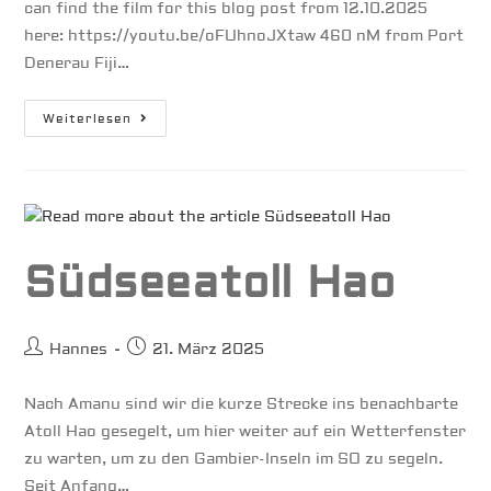
can find the film for this blog post from 12.10.2025
here: https://youtu.be/oFUhnoJXtaw 460 nM from Port
Denerau Fiji…
Vanuatu
Weiterlesen
Südseeatoll Hao
Beitrags-
Beitrag
Hannes
21. März 2025
Autor:
veröffentlicht:
Nach Amanu sind wir die kurze Strecke ins benachbarte
Atoll Hao gesegelt, um hier weiter auf ein Wetterfenster
zu warten, um zu den Gambier-Inseln im SO zu segeln.
Seit Anfang…