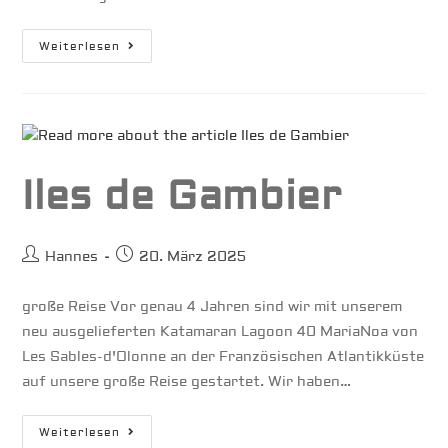
Südseeatoll
Weiterlesen
Hao
Iles de Gambier
Beitrags-
Beitrag
Hannes
20. März 2025
Autor:
veröffentlicht:
große Reise Vor genau 4 Jahren sind wir mit unserem
neu ausgelieferten Katamaran Lagoon 40 MariaNoa von
Les Sables-d'Olonne an der Französischen Atlantikküste
auf unsere große Reise gestartet. Wir haben…
Iles
Weiterlesen
De