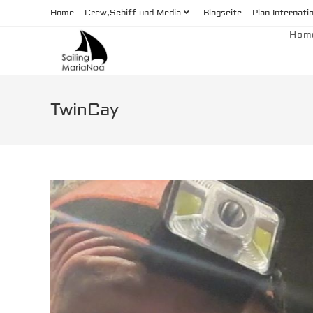
Zum
Home
Crew,Schiff und Media
Blogseite
Plan Internati
Inhalt
Hom
springen
TwinCay