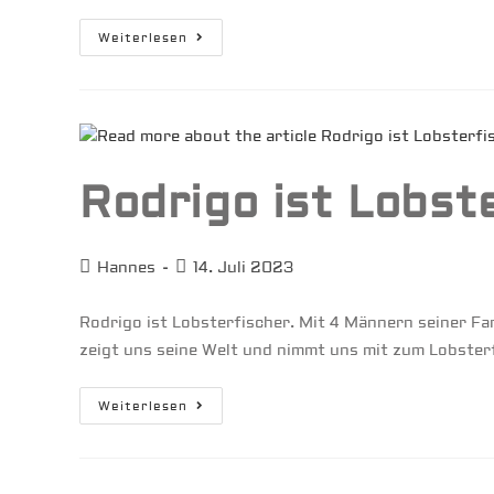
Mooring
Weiterlesen
Gebrochen
–
MariaNoa
Driftet
Ins
Riff
Rodrigo ist Lobst
Beitrags-
Beitrag
Hannes
14. Juli 2023
Autor:
veröffentlicht:
Rodrigo ist Lobsterfischer. Mit 4 Männern seiner Fam
zeigt uns seine Welt und nimmt uns mit zum Lobster
Rodrigo
Weiterlesen
Ist
Lobsterfischer