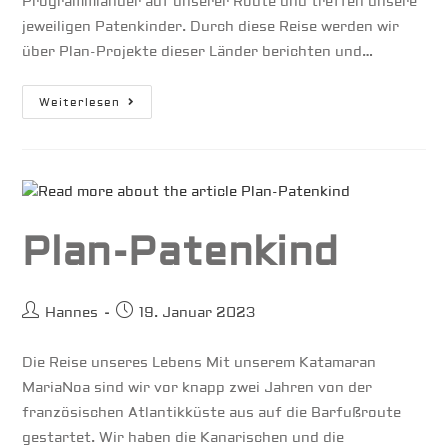
Programmländer auf unserer Route und treffen unsere
jeweiligen Patenkinder. Durch diese Reise werden wir
über Plan-Projekte dieser Länder berichten und…
Plan-
Weiterlesen
Projekte
Plan-Patenkind
Beitrags-
Beitrag
Hannes
19. Januar 2023
Autor:
veröffentlicht:
Die Reise unseres Lebens Mit unserem Katamaran
MariaNoa sind wir vor knapp zwei Jahren von der
französischen Atlantikküste aus auf die Barfußroute
gestartet. Wir haben die Kanarischen und die