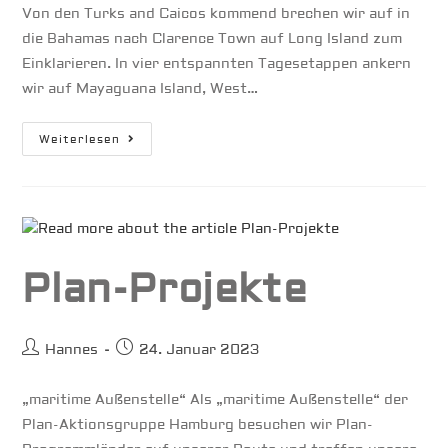
Von den Turks and Caicos kommend brechen wir auf in
die Bahamas nach Clarence Town auf Long Island zum
Einklarieren. In vier entspannten Tagesetappen ankern
wir auf Mayaguana Island, West…
Bahamas
Weiterlesen
–
Segeln
Im
Sturm
Plan-Projekte
Beitrags-
Beitrag
Hannes
24. Januar 2023
Autor:
veröffentlicht:
„maritime Außenstelle“ Als „maritime Außenstelle“ der
Plan-Aktionsgruppe Hamburg besuchen wir Plan-