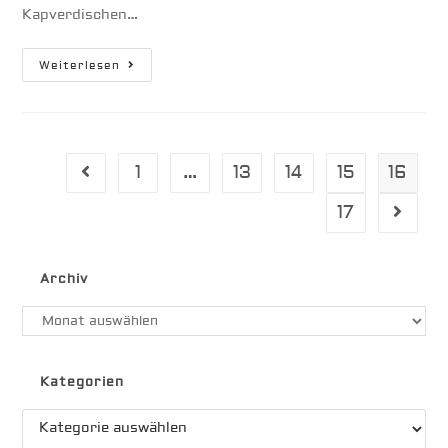
Kapverdischen…
Plan-
Weiterlesen
Patenkind
1
…
13
14
15
16
Gehe zur vorherigen Seite
17
Gehe zu
Archiv
Archiv
Kategorien
Kategorien