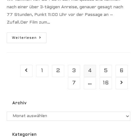
nach einer über 3-tägigen Anreise, genauer gesagt nach
77 Stunden, Punkt 11:00 Uhr vor der Passage an –
Zufall.Der Film zum…
Südseeatoll
Weiterlesen
Raroia
1
2
3
4
5
6
Gehe zur vorherigen Seite
7
…
16
Gehe zu
Archiv
Archiv
Kategorien