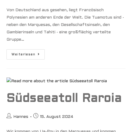
Autor:
veröffentlicht:
Von Deutschland aus gesehen, liegt Französisch
Polynesien am anderen Ende der Welt. Die Tuamotus sind -
neben den Marquesas, den Gesellschaftsinseln, den
Gambierinseln und Tahiti - eine großflächig verteilte
Gruppe…
Südseeatoll
Weiterlesen
Makemo
Südseeatoll Raroia
Beitrags-
Beitrag
Hannes
15. August 2024
Autor:
veröffentlicht:
Wir kommen von Ua-Pou in den Marquesas und kommen