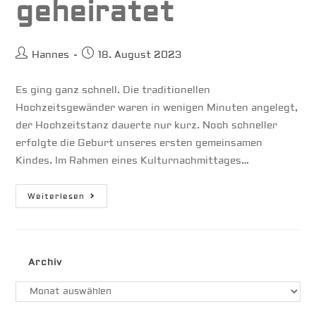
geheiratet
Beitrags-
Beitrag
Hannes
18. August 2023
Autor:
veröffentlicht:
Es ging ganz schnell. Die traditionellen
Hochzeitsgewänder waren in wenigen Minuten angelegt,
der Hochzeitstanz dauerte nur kurz. Noch schneller
erfolgte die Geburt unseres ersten gemeinsamen
Kindes. Im Rahmen eines Kulturnachmittages…
Wir
Weiterlesen
Haben
Geheiratet
Archiv
Archiv