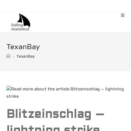
Zum
Inhalt
springen
TexanBay
>
TexanBay
Blitzeinschlag –
lightning strike