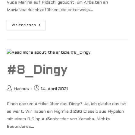
Vuda Marina auf Fidschi gebucht, um Arbeiten an
MariaNoa durchzuführen, die unterwegs…
Arbeiten
Weiterlesen
Im
Mast
#8_Dingy
Beitrags-
Beitrag
Hannes
14. April 2021
Autor:
veröffentlicht:
Einen ganzen Artikel über das Dingy? Ja, ich glaube das ist
es wert. Wir haben ein Highfield 290 Classic aus Hypalon
mit einem 9.9 hp Außenborder von Yamaha. Nichts
Besonderes…