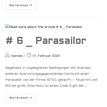
#8_Dingy
Weiterlesen
# 6 _ Parasailor
Beitrags-
Beitrag
Hannes
17. Februar 2021
Autor:
veröffentlicht:
Segeltest in ungeeigneten Bedingungen Mit diversen
anderen Ausrüstungsgegenständen hatte ich einen
Parasailor von der Firma ISTEC gekauft – feuerrot und
120 qm groß. Alternativ zu einem Code 0 gilt der…
#
Weiterlesen
6
_