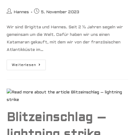
Beitrags-
Beitrag
Hannes
5. November 2023
Autor:
veröffentlicht:
Wir sind Brigitta und Hannes. Seit 2 ½ Jahren segeln wir
gemeinsam um die Welt. Dafür haben wir uns einen
Katamaran gekauft, mit dem wir von der französischen
Atlantikküste im…
Die
Weiterlesen
6
Größten
Gefahren
Unserer
Reise
Blitzeinschlag –
lightning strike