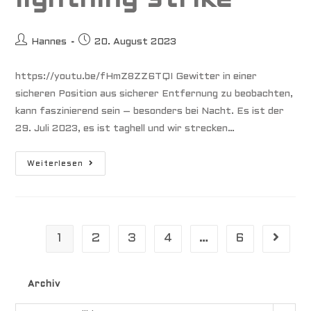
Beitrags-
Beitrag
Hannes
20. August 2023
Autor:
veröffentlicht:
https://youtu.be/fHmZ8ZZ6TQI Gewitter in einer
sicheren Position aus sicherer Entfernung zu beobachten,
kann faszinierend sein – besonders bei Nacht. Es ist der
29. Juli 2023, es ist taghell und wir strecken…
Blitzeinschlag
Weiterlesen
–
Lightning
Strike
1
2
3
4
…
6
Gehe zu
Archiv