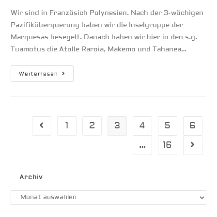
Wir sind in Französich Polynesien. Nach der 3-wöchigen
Pazifiküberquerung haben wir die Inselgruppe der
Marquesas besegelt. Danach haben wir hier in den s.g.
Tuamotus die Atolle Raroia, Makemo und Tahanea…
„Wall
Weiterlesen
Of
Sharks“
|
Südseeatoll
Fakarava
1
2
3
4
5
6
Gehe zur vorherigen Seite
…
16
Gehe zu
Archiv
Archiv