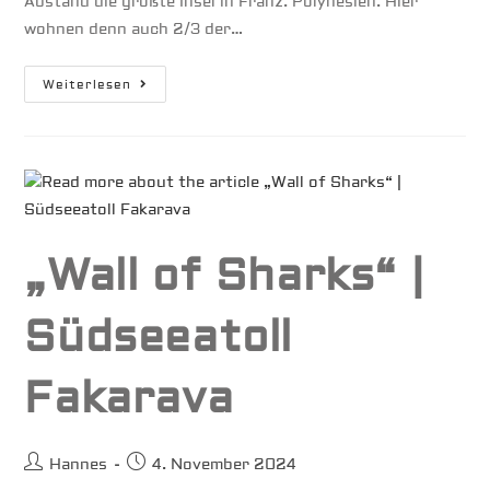
Abstand die größte Insel in Franz. Polynesien. Hier
wohnen denn auch 2/3 der…
Tahiti
Weiterlesen
„Wall of Sharks“ |
Südseeatoll
Fakarava
Beitrags-
Beitrag
Hannes
4. November 2024
Autor:
veröffentlicht: