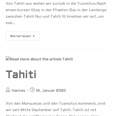
Von Tahiti aus wollen wir zurück in die Tuomotus.Nach
einem kurzen Stop in der Phaeton Bay in der Landenge
zwischen Tahiti Nui und Tahiti Iti brechen wir auf, um
mal…
Makatea
Weiterlesen
&
Rangiroa
Tahiti
Beitrags-
Beitrag
Hannes
18. Januar 2025
Autor:
veröffentlicht:
Von den Marquesas und den Tuamotus kommend, sind
wir seit Mitte September auf Tahiti. Tahiti ist mit