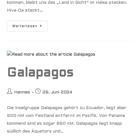
kommen, bleibt uns das „Land in Sicht“ im Halse stecken.
Hiva-Oa steckt…
Marquesas
Weiterlesen
Galapagos
Beitrags-
Beitrag
Hannes
26. Juni 2024
Autor:
veröffentlicht:
Die Inselgruppe Galapagos gehört zu Ecuador, liegt aber
600 nM vom Festland entfernt im Pazifik. Von Panama
kommend sind es sogar 860 nM. Galapagos liegt knapp
südlich des Äquators und…