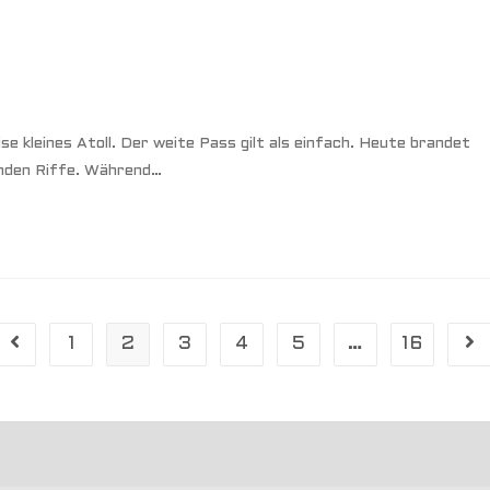
e kleines Atoll. Der weite Pass gilt als einfach. Heute brandet
enden Riffe. Während…
1
2
3
4
5
…
16
Gehe zur vorherigen Seite
Geh