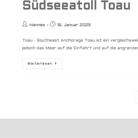
Südseeatoll Toau
Beitrags-
Beitrag
Hannes
18. Januar 2025
Autor:
veröffentlicht:
Toau - Southeast Anchorage Toau ist ein vergleichsweis
jedoch das Meer auf die Einfahrt und auf die angrenz
Südseeatoll
Weiterlesen
Toau