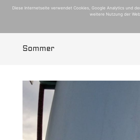
Zum
Home
Crew,Schiff und Media
Blogseite
Plan Internati
Diese Internetseite verwendet Cookies, Google Analytics und den
Inhalt
weitere Nutzung der Webs
H
springen
Sommer