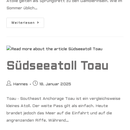
Atolle gelten als Sprungbrett zu den Gambierinseln. Wie im
Sommer üblich…
Doch
Weiterlesen
Wieder
Fakarava
Südseeatoll Toau
Beitrags-
Beitrag
Hannes
18. Januar 2025
Autor:
veröffentlicht:
Toau - Southeast Anchorage Toau ist ein vergleichsweise
kleines Atoll. Der weite Pass gilt als einfach. Heute
brandet jedoch das Meer auf die Einfahrt und auf die
angrenzenden Riffe. Während…