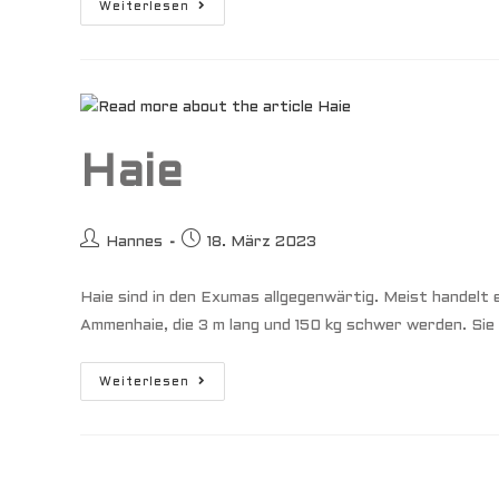
Bahamas
Weiterlesen
Zwischen
Flaute
Und
Sturm
Haie
Beitrags-
Beitrag
Hannes
18. März 2023
Autor:
veröffentlicht:
Haie sind in den Exumas allgegenwärtig. Meist handelt 
Ammenhaie, die 3 m lang und 150 kg schwer werden. Sie
Haie
Weiterlesen