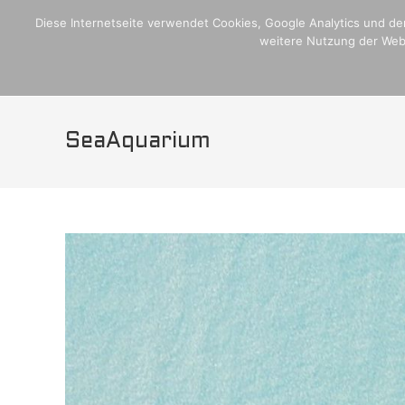
Zum
Home
Crew,Schiff und Media
Blogseite
Plan Internati
Diese Internetseite verwendet Cookies, Google Analytics und den
Inhalt
weitere Nutzung der Webs
H
springen
SeaAquarium