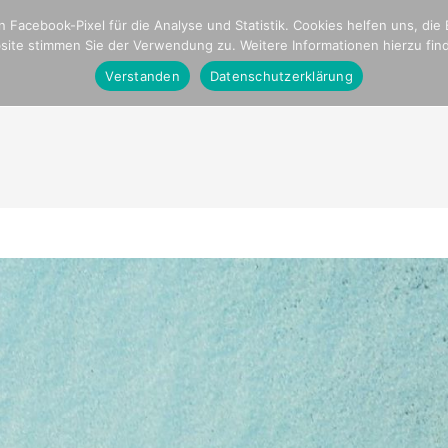
onal
Parkinson
Stationen unserer Reise
 Facebook-Pixel für die Analyse und Statistik. Cookies helfen uns, die
ite stimmen Sie der Verwendung zu. Weitere Informationen hierzu fin
ome
Crew,Schiff und Media
Blogseite
Plan Intern
Verstanden
Datenschutzerklärung