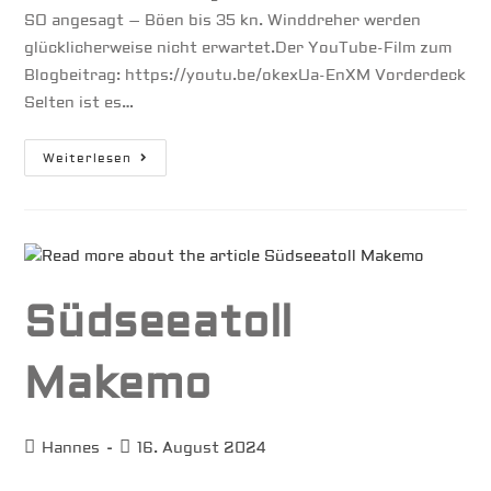
SO angesagt – Böen bis 35 kn. Winddreher werden
glücklicherweise nicht erwartet.Der YouTube-Film zum
Blogbeitrag: https://youtu.be/okexUa-EnXM Vorderdeck
Selten ist es…
Südseeatoll
Weiterlesen
Tahanea
Südseeatoll
Makemo
Beitrags-
Beitrag
Hannes
16. August 2024
Autor:
veröffentlicht: