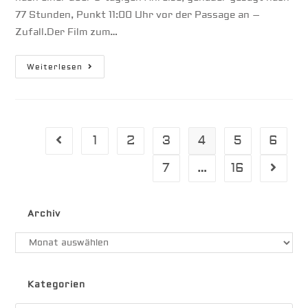
77 Stunden, Punkt 11:00 Uhr vor der Passage an –
Zufall.Der Film zum…
Südseeatoll
Weiterlesen
Raroia
1
2
3
4
5
6
Gehe zur vorherigen Seite
7
…
16
Gehe zu
Archiv
Archiv
Kategorien