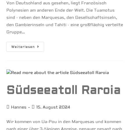
Von Deutschland aus gesehen, liegt Französisch
Polynesien am anderen Ende der Welt. Die Tuamotus
sind - neben den Marquesas, den Gesellschaftsinseln,
den Gambierinseln und Tahiti - eine großflächig verteilte
Gruppe…
Südseeatoll
Weiterlesen
Makemo
Südseeatoll Raroia
Beitrags-
Beitrag
Hannes
15. August 2024
Autor:
veröffentlicht:
Wir kommen von Ua-Pou in den Marquesas und kommen
nach einer über 3-tägigen Anreise, genauer gesagt nach