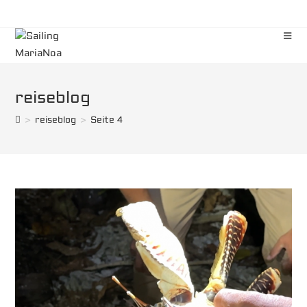
Zum
Inhalt
springen
reiseblog
>
reiseblog
>
Seite 4