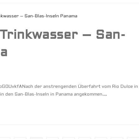
Trinkwasser – San-
ma
/lIlpG0UvkfANach der anstrengenden Überfahrt vom Rio Dulce in
r in den San-Blas-Inseln in Panama angekommen.…