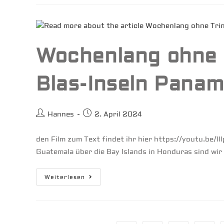
Die
San-
Blas-
Inseln
Panama
Wochenlang ohne 
Blas-Inseln Pana
Beitrags-
Beitrag
Hannes
2. April 2024
Autor:
veröffentlicht:
den Film zum Text findet ihr hier https://youtu.be
Guatemala über die Bay Islands in Honduras sind wi
Wochenlang
Weiterlesen
Ohne
Trinkwasser
–
San-
Blas-
Inseln