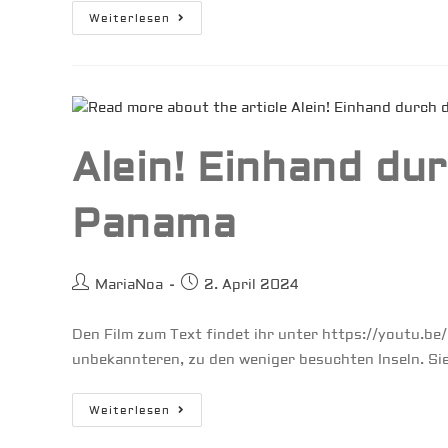
Nicht
Weiterlesen
Schon
Wieder!
Crash
Am
Swimmingpool
Alein! Einhand dur
Panama
Beitrags-
Beitrag
MariaNoa
2. April 2024
Autor:
veröffentlicht:
Den Film zum Text findet ihr unter https://youtu.
unbekannteren, zu den weniger besuchten Inseln. Sie
Alein!
Weiterlesen
Einhand
Durch