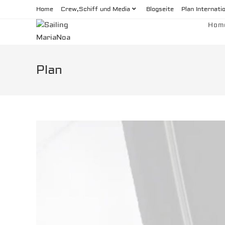
Zum
Home
Crew,Schiff und Media
Blogseite
Plan Internati
Inhalt
Hom
springen
Plan