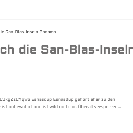
ch die San-Blas-Insel
be/CJkg2zCYqwo Esnasdup Esnasdup gehört eher zu den
 ist unbewohnt und ist wild und rau. Überall versperren…