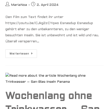
Beitrags-
Beitrag
MariaNoa
2. April 2024
Autor:
veröffentlicht:
Den Film zum Text findet ihr unter
https://youtu.be/CJkg2zCYqwo Esnasdup Esnasdup
gehört eher zu den unbekannteren, zu den weniger
besuchten Inseln. Sie ist unbewohnt und ist wild und rau.
Überall versperren…
Alein!
Weiterlesen
Einhand
Durch
Die
San-
Blas-
Inseln
Panama
Wochenlang ohne