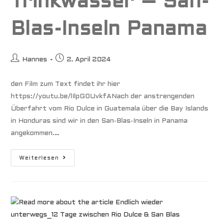
Trinkwasser – San-
Blas-Inseln Panama
Beitrags-
Beitrag
Hannes
2. April 2024
Autor:
veröffentlicht:
den Film zum Text findet ihr hier
https://youtu.be/lIlpG0UvkfANach der anstrengenden
Überfahrt vom Rio Dulce in Guatemala über die Bay Islands
in Honduras sind wir in den San-Blas-Inseln in Panama
angekommen.…
Wochenlang
Weiterlesen
Ohne
Trinkwasser
–
San-
Blas-
Inseln
Panama