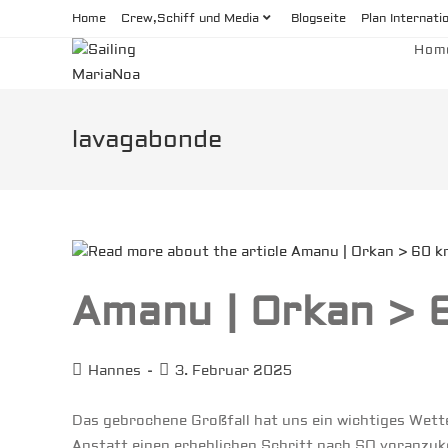
Zum
Home
Crew,Schiff und Media
Blogseite
Plan Internati
Inhalt
Hom
springen
lavagabonde
Amanu | Orkan > 
Beitrags-
Beitrag
Hannes
3. Februar 2025
Autor:
veröffentlicht:
Das gebrochene Großfall hat uns ein wichtiges Wett
Anstatt einen erheblichen Schritt nach SO voranzu