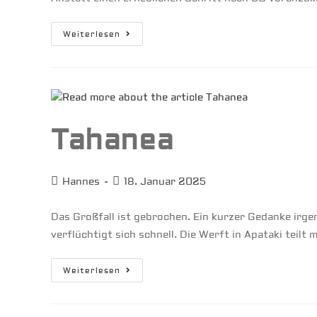
Amanu
Weiterlesen
|
Orkan
>
60
Kn
Tahanea
Beitrags-
Beitrag
Hannes
18. Januar 2025
Autor:
veröffentlicht:
Das Großfall ist gebrochen. Ein kurzer Gedanke irge
verflüchtigt sich schnell. Die Werft in Apataki teil
Tahanea
Weiterlesen