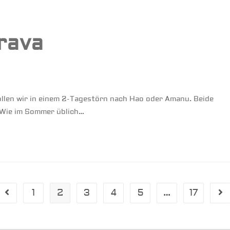
rava
llen wir in einem 2-Tagestörn nach Hao oder Amanu. Beide
. Wie im Sommer üblich…
1
2
3
4
5
…
17
Gehe zur vorherigen Seite
Ge