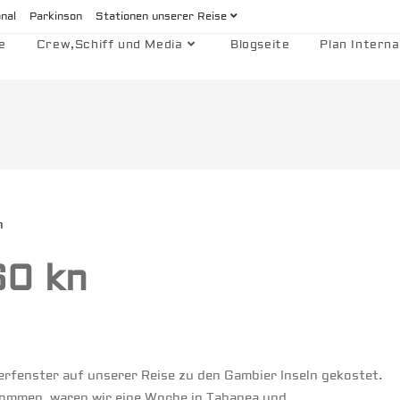
onal
Parkinson
Stationen unserer Reise
e
Crew,Schiff und Media
Blogseite
Plan Interna
60 kn
erfenster auf unserer Reise zu den Gambier Inseln gekostet.
kommen, waren wir eine Woche in Tahanea und…