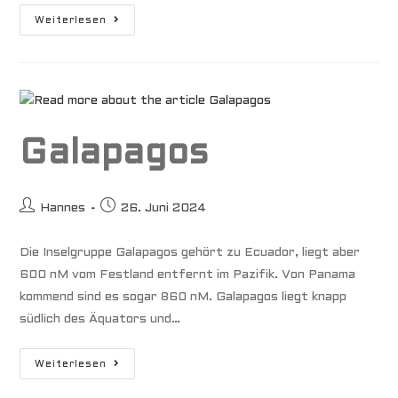
Marquesas
Weiterlesen
Galapagos
Beitrags-
Beitrag
Hannes
26. Juni 2024
Autor:
veröffentlicht:
Die Inselgruppe Galapagos gehört zu Ecuador, liegt aber
600 nM vom Festland entfernt im Pazifik. Von Panama
kommend sind es sogar 860 nM. Galapagos liegt knapp
südlich des Äquators und…
Galapagos
Weiterlesen