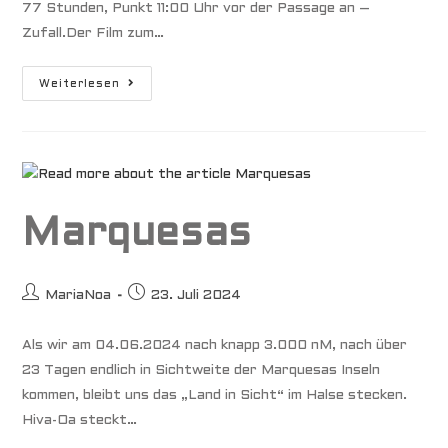
77 Stunden, Punkt 11:00 Uhr vor der Passage an –
Zufall.Der Film zum…
Südseeatoll
Weiterlesen
Raroia
Marquesas
Beitrags-
Beitrag
MariaNoa
23. Juli 2024
Autor:
veröffentlicht:
Als wir am 04.06.2024 nach knapp 3.000 nM, nach über
23 Tagen endlich in Sichtweite der Marquesas Inseln
kommen, bleibt uns das „Land in Sicht“ im Halse stecken.
Hiva-Oa steckt…