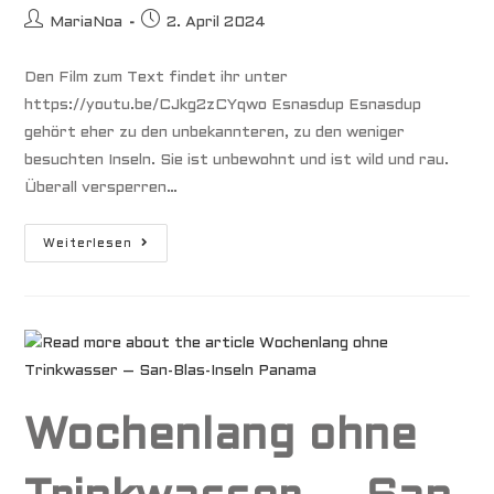
Beitrags-
Beitrag
MariaNoa
2. April 2024
Autor:
veröffentlicht:
Den Film zum Text findet ihr unter
https://youtu.be/CJkg2zCYqwo Esnasdup Esnasdup
gehört eher zu den unbekannteren, zu den weniger
besuchten Inseln. Sie ist unbewohnt und ist wild und rau.
Überall versperren…
Alein!
Weiterlesen
Einhand
Durch
Die
San-
Blas-
Inseln
Panama
Wochenlang ohne