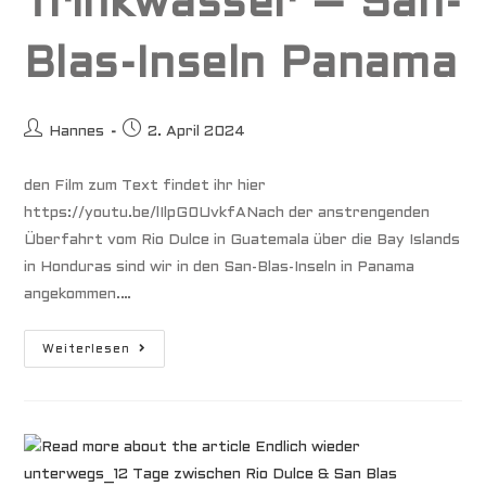
Trinkwasser – San-
Blas-Inseln Panama
Beitrags-
Beitrag
Hannes
2. April 2024
Autor:
veröffentlicht:
den Film zum Text findet ihr hier
https://youtu.be/lIlpG0UvkfANach der anstrengenden
Überfahrt vom Rio Dulce in Guatemala über die Bay Islands
in Honduras sind wir in den San-Blas-Inseln in Panama
angekommen.…
Wochenlang
Weiterlesen
Ohne
Trinkwasser
–
San-
Blas-
Inseln
Panama