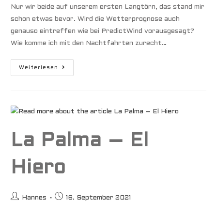
Nur wir beide auf unserem ersten Langtörn, das stand mir
schon etwas bevor. Wird die Wetterprognose auch
genauso eintreffen wie bei PredictWind vorausgesagt?
Wie komme ich mit den Nachtfahrten zurecht…
Unser
Weiterlesen
Erster
Langtörn,
Nur
Auf
Uns
Allein
Gestellt
La Palma – El
Hiero
Beitrags-
Beitrag
Hannes
16. September 2021
Autor:
veröffentlicht: