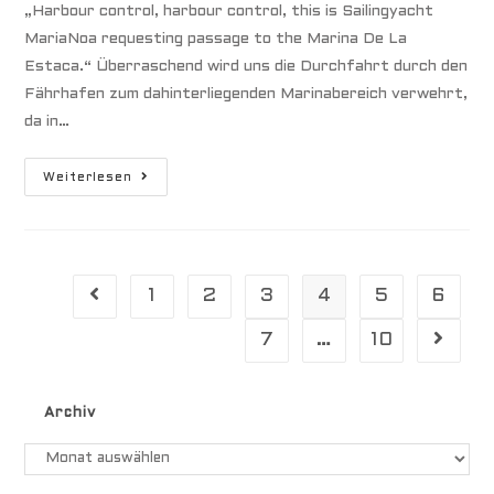
„Harbour control, harbour control, this is Sailingyacht
MariaNoa requesting passage to the Marina De La
Estaca.“ Überraschend wird uns die Durchfahrt durch den
Fährhafen zum dahinterliegenden Marinabereich verwehrt,
da in…
La
Weiterlesen
Palma
–
El
Hiero
1
2
3
4
5
6
Gehe zur vorherigen Seite
7
…
10
Gehe zu
Archiv
Archiv