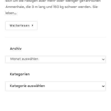
sich um die riesigen aber mehr oder weniger gefährlichen
Ammenhaie, die 3 m lang und 150 kg schwer werden. Sie
leben…
Haie
Weiterlesen
Archiv
Archiv
Kategorien
Kategorien