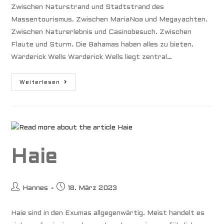
Zwischen Naturstrand und Stadtstrand des
Massentourismus. Zwischen MariaNoa und Megayachten.
Zwischen Naturerlebnis und Casinobesuch. Zwischen
Flaute und Sturm. Die Bahamas haben alles zu bieten.
Warderick Wells Warderick Wells liegt zentral…
Bahamas
Weiterlesen
Zwischen
Flaute
Und
Sturm
Haie
Beitrags-
Beitrag
Hannes
18. März 2023
Autor:
veröffentlicht:
Haie sind in den Exumas allgegenwärtig. Meist handelt es