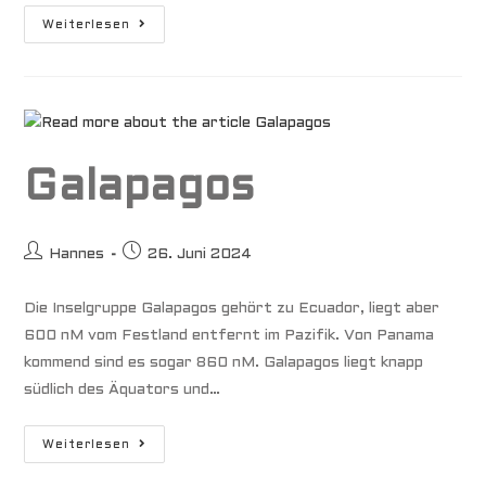
Marquesas
Weiterlesen
Galapagos
Beitrags-
Beitrag
Hannes
26. Juni 2024
Autor:
veröffentlicht:
Die Inselgruppe Galapagos gehört zu Ecuador, liegt aber
600 nM vom Festland entfernt im Pazifik. Von Panama
kommend sind es sogar 860 nM. Galapagos liegt knapp
südlich des Äquators und…
Galapagos
Weiterlesen