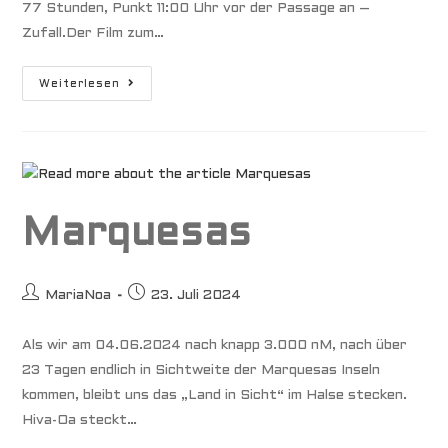
77 Stunden, Punkt 11:00 Uhr vor der Passage an –
Zufall.Der Film zum…
Südseeatoll
Weiterlesen
Raroia
Marquesas
Beitrags-
Beitrag
MariaNoa
23. Juli 2024
Autor:
veröffentlicht:
Als wir am 04.06.2024 nach knapp 3.000 nM, nach über
23 Tagen endlich in Sichtweite der Marquesas Inseln
kommen, bleibt uns das „Land in Sicht“ im Halse stecken.
Hiva-Oa steckt…