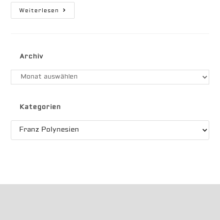
Iles
Weiterlesen
De
Gambier
Archiv
Archiv
Kategorien
Kategorien