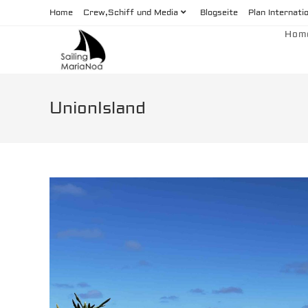
Zum
Home
Crew,Schiff und Media
Blogseite
Plan Internati
Inhalt
Hom
springen
UnionIsland