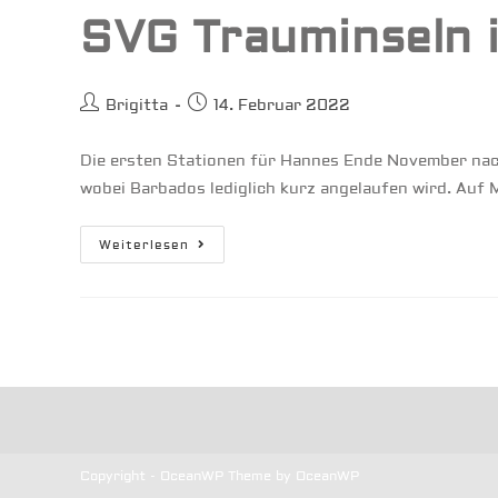
SVG Trauminseln i
Beitrags-
Beitrag
Brigitta
14. Februar 2022
Autor:
veröffentlicht:
Die ersten Stationen für Hannes Ende November nac
wobei Barbados lediglich kurz angelaufen wird. Auf 
SVG
Weiterlesen
Trauminseln
In
Der
Karibik
Copyright - OceanWP Theme by OceanWP